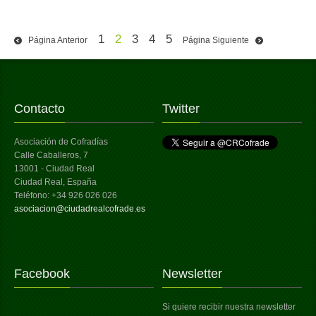
1
2
3
4
5
Página Anterior
Página Siguiente
Contacto
Twitter
Asociación de Cofradías
Calle Caballeros, 7
13001 - Ciudad Real
Ciudad Real, España
Teléfono: +34 926 026 026
asociacion@ciudadrealcofrade.es
Facebook
Newsletter
Si quiere recibir nuestra newsletter