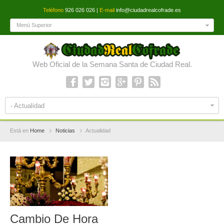
Teléfono
926 026 026 |
E-mail
info@ciudadrealcofrade.es
Menú Superior
Web Oficial de la Semana Santa de Ciudad Real.
- Actualidad
Está en
Home
Noticias
Actualidad
Cambio De Hora