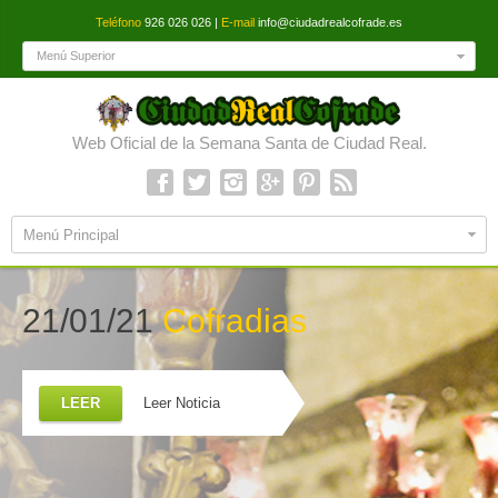
Teléfono
926 026 026 |
E-mail
info@ciudadrealcofrade.es
Menú Superior
Web Oficial de la Semana Santa de Ciudad Real.
Menú Principal
21/01/21
Cofradias
LEER
Leer Noticia