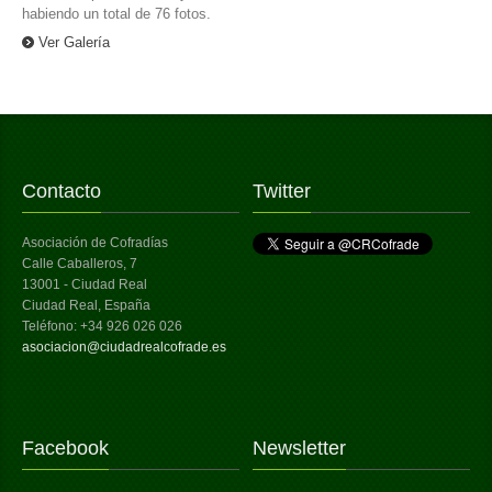
habiendo un total de 76 fotos.
Ver Galería
Contacto
Twitter
Asociación de Cofradías
Calle Caballeros, 7
13001 - Ciudad Real
Ciudad Real, España
Teléfono: +34 926 026 026
asociacion@ciudadrealcofrade.es
Facebook
Newsletter