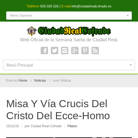
Teléfono
926 026 026 |
E-mail
info@ciudadrealcofrade.es
Menú Superior
Web Oficial de la Semana Santa de Ciudad Real.
Menú Principal
Está en
Home
Noticias
Leer Noticia
Misa Y Vía Crucis Del
Cristo Del Ecce-Homo
15/11/19
|
por Ciudad Real Cofrade
|
Pilatos