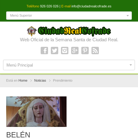
Teléfono
926 026 026 |
E-mail
info@ciudadrealcofrade.es
Menú Superior
Web Oficial de la Semana Santa de Ciudad Real.
Menú Principal
Está en
Home
Noticias
Prendimiento
BELÉN