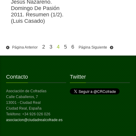
Jesús Nazareno.
Domingo De Pasión
2011. Resumen (1/2).
(Luis Casado)
2
3
4
5
6
Página Anterior
Página Siguiente
Contacto
Twitter
Asociación de Cofradías
Calle Caballeros, 7
13001 - Ciudad Real
Ciudad Real, España
Teléfono: +34 926 026 026
asociacion@ciudadrealcofrade.es