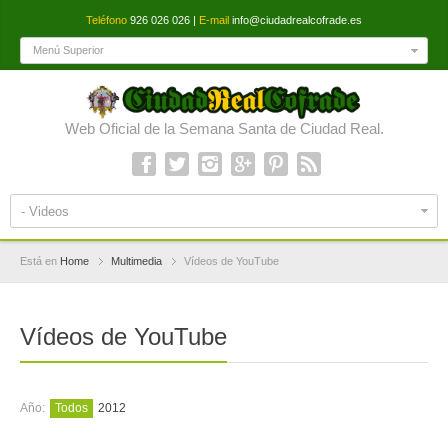
Teléfono
926 026 026 |
E-mail
info@ciudadrealcofrade.es
Menú Superior
Web Oficial de la Semana Santa de Ciudad Real.
- Videos
Está en
Home
Multimedia
Vídeos de YouTube
Vídeos de YouTube
Año:
Todos
2012