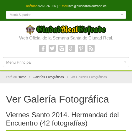
Teléfono
926 026 026 |
E-mail
info@ciudadrealcofrade.es
Menú Superior
Web Oficial de la Semana Santa de Ciudad Real.
Menú Principal
Está en
Home
Galerías Fotográficas
Ver Galerias Fotográficas
Ver Galería Fotográfica
Viernes Santo 2014. Hermandad del
Encuentro (42 fotografías)