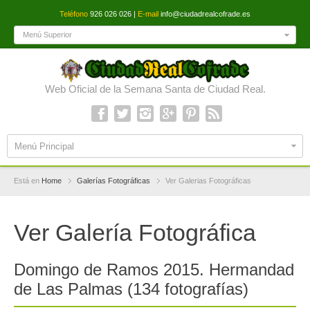
Teléfono
926 026 026 |
E-mail
info@ciudadrealcofrade.es
Menú Superior
Web Oficial de la Semana Santa de Ciudad Real.
Menú Principal
Está en
Home
Galerías Fotográficas
Ver Galerias Fotográficas
Ver Galería Fotográfica
Domingo de Ramos 2015. Hermandad
de Las Palmas (134 fotografías)